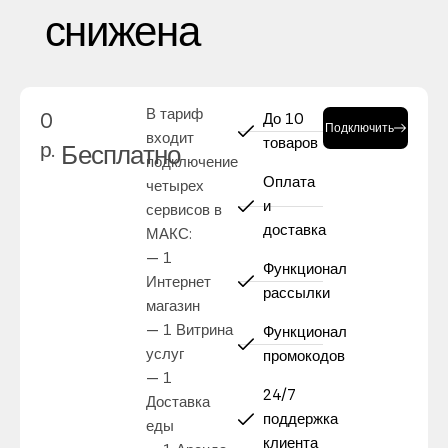
снижена
В тариф
0
До 10
Подключить
входит
товаров
р.
Бесплатно
подключение
Оплата
четырех
и
сервисов в
доставка
МАКС:
— 1
Функционал
Интернет
рассылки
магазин
— 1 Витрина
Функционал
услуг
промокодов
— 1
24/7
Доставка
поддержка
еды
клиента