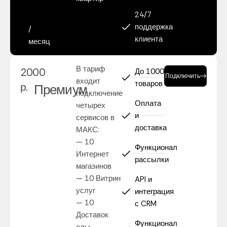
24/7
поддержка
/
клиента
месяц
В тариф
2000
До 1000
Подключить
входит
товаров
р.
Премиум
подключение
Оплата
четырех
и
сервисов в
доставка
МАКС:
— 10
Функционал
Интернет
рассылки
магазинов
— 10 Витрин
API и
услуг
интеграция
— 10
с CRM
Доставок
Функционал
еды